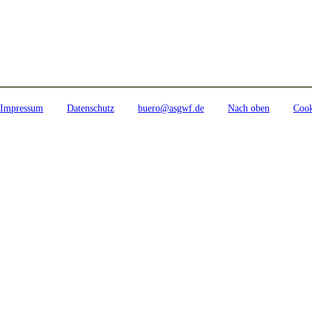
Impressum
Datenschutz
buero@asgwf.de
Nach oben
Cook