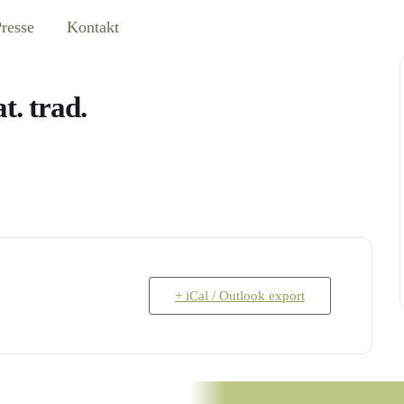
resse
Kontakt
t. trad.
+ iCal / Outlook export