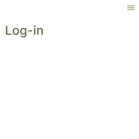
Log-in
Benutzername oder E-Mail
Passwort
Angemeldet bleiben
Jetzt Registrieren