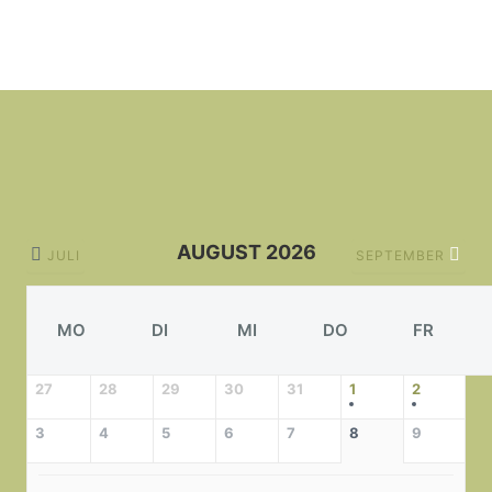
Passwort vergessen?
AUGUST 2026
JULI
SEPTEMBER
MO
DI
MI
DO
FR
27
28
29
30
31
1
2
3
4
5
6
7
8
9